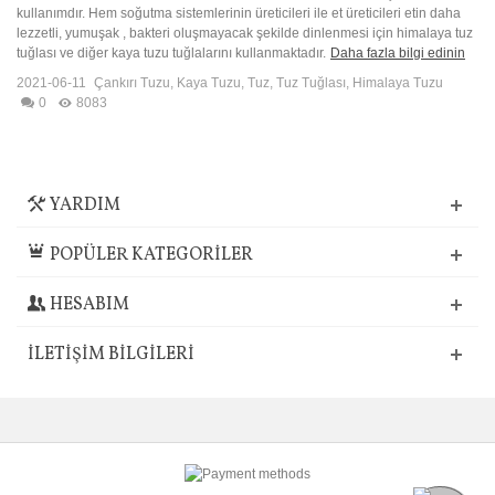
kullanımdır. Hem soğutma sistemlerinin üreticileri ile et üreticileri etin daha
lezzetli, yumuşak , bakteri oluşmayacak şekilde dinlenmesi için himalaya tuz
tuğlası ve diğer kaya tuzu tuğlalarını kullanmaktadır.
Daha fazla bilgi edinin
2021-06-11
Çankırı Tuzu
,
Kaya Tuzu
,
Tuz
,
Tuz Tuğlası
,
Himalaya Tuzu
0
8083
YARDIM
POPÜLER KATEGORİLER
HESABIM
İLETIŞIM BILGILERI