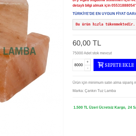
detaylı bilgi almak için 05531888054't
TÜRKİYE'DE EN UYGUN FİYAT GARA
Bu ürün hızla tükenmektedir.
60,00 TL
75000
Adet stok mevcut
+
SEPETE EKLE
-
Ürün için minimum satın alma sipariş m
Marka:
Çankırı Tuz Lamba
1.500 TL Üzeri Ücretsiz Kargo, 24 S