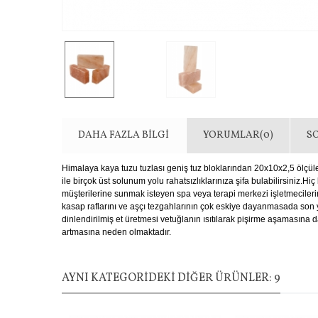
DAHA FAZLA BILGI
YORUMLAR(0)
S
Himalaya kaya tuzu tuzlası geniş tuz bloklarından 20x10x2,5 ölçüleri
ile birçok üst solunum yolu rahatsızlıklarınıza şifa bulabilirsiniz.
müşterilerine sunmak isteyen spa veya terapi merkezi işletmecileri
kasap raflarını ve aşçı tezgahlarının çok eskiye dayanmasada son y
dinlendirilmiş et üretmesi vetuğlanın ısıtılarak pişirme aşamasına d
artmasına neden olmaktadır.
AYNI KATEGORIDEKI DIĞER ÜRÜNLER: 9