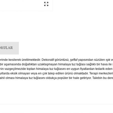
ORULAR
nde kesilerek üretilmektedir. Dekoratif görüntüsü, şeffaf yapısından süzülen ışık ve
Hiç bir aşamasında doğallıktan uzaklaşmayan himalaya tuz tuğlası sağlıklı bir hava ile
nin vazgeçilmezide toptan himalaya tuz tuğlasını en uygun fiyatlardan tedarik eden 
ıllarda eksik olmayan veya en çok talep edilen ürünü olmaktadır. Terapi merkezlerin
ahil olması himalaya tuz tuğlasını oldukça popüler bir hale getiriyor. Talebin bu der