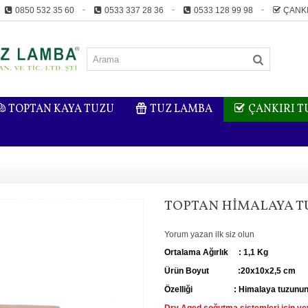
0850 532 35 60
0533 337 28 36
0533 128 99 98
ÇANKI
TOPTAN KAYA TUZU
TUZ LAMBA
ÇANKIRI 
TOPTAN HIMALAYA TU
Yorum yazan ilk siz olun
Ortalama Ağırlık : 1,1 Kg
Ürün Boyut :20x10x2,5 cm
Özelliği : Himalaya tuzunun mode
Dry Aged soğutma sistemleri için vey