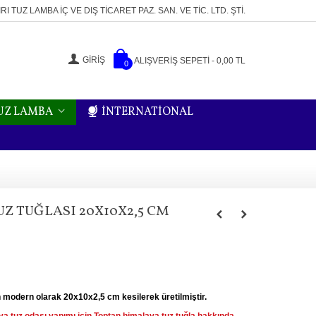
RI TUZ LAMBA İÇ VE DIŞ TICARET PAZ. SAN. VE TIC. LTD. ŞTI.
GIRIŞ
ALIŞVERIŞ SEPETI
-
0,00 TL
0
TUZ LAMBA
İNTERNATİONAL
Z TUĞLASI 20X10X2,5 CM
rn olarak 20x10x2,5 cm kesilerek üretilmiştir.
a tuz odası yapımı için Toptan himalaya tuz tuğla hakkında