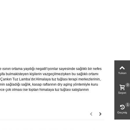
 ısının ortama yaydığı negatif iyonlar sayesinde sağlıklı bir nefes
Yukarı
 şifa bulmakisteyen kişilerin vazgeçilmeziyken bu sağlıklı ortamı
Çankırı Tuz Lamba’dır.Himalaya tuz tuğlası terapi merkezlerinin,
in sağladığı sağlık, kasap raflarının dry aging yöntemiyle kuru
0
ece çok olması ise toptan himalaya tuz tuğlası satışlarının
Sepet
1
Geçmiş