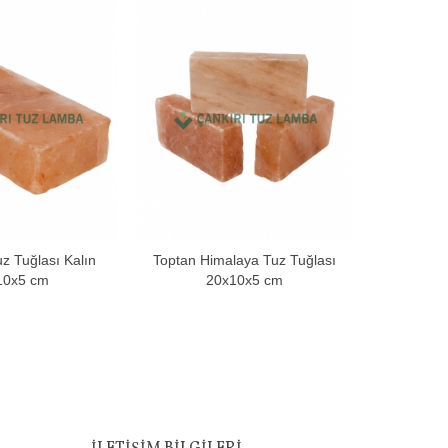
SALE
z Tuğlası Kalın
Toptan Himalaya Tuz Tuğlası
Toptan Bey
pete Ekle
Sepete Ekle
10x5 cm
20x10x5 cm
2