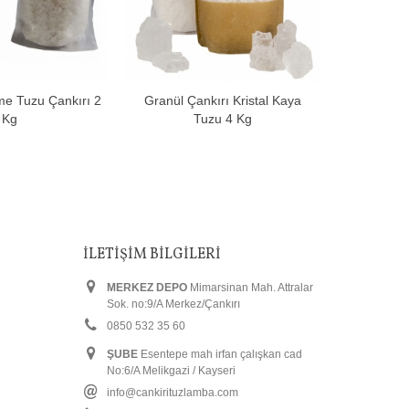
e Tuzu Çankırı 2
Granül Çankırı Kristal Kaya
Toptan ÇU
pete Ekle
Sepete Ekle
Kg
Tuzu 4 Kg
Kay
İLETIŞIM BILGILERI
MERKEZ DEPO
Mimarsinan Mah. Attralar
Sok. no:9/A Merkez/Çankırı
0850 532 35 60
ŞUBE
Esentepe mah irfan çalışkan cad
No:6/A Melikgazi / Kayseri
info@cankirituzlamba.com