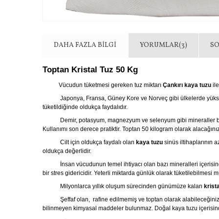
DAHA FAZLA BILGI
YORUMLAR(3)
S
Toptan Kristal Tuz 50 Kg
Vücudun tüketmesi gereken tuz miktarı
Çankırı kaya tuzu
ile
Japonya, Fransa, Güney Kore ve Norveç gibi ülkelerde yüksek mik
tüketildiğinde oldukça faydalıdır.
Demir, potasyum, magnezyum ve selenyum gibi mineraller b
Kullanımı son derece pratiktir. Toptan 50 kilogram olarak alacağınız
Cilt için oldukça faydalı olan
kaya tuzu
sinüs iltihaplarının
oldukça değerlidir.
İnsan vücudunun temel ihtiyacı olan bazı mineralleri içerisinde b
bir stres gidericidir. Yeterli miktarda günlük olarak tüketilebilmesi
Milyonlarca yıllık oluşum sürecinden günümüze kalan
krist
Şeffaf olan, rafine edilmemiş ve toptan olarak alabileceğini
bilinmeyen kimyasal maddeler bulunmaz. Doğal kaya tuzu içerisinde 