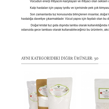
Vücudun enerji ihtiyacını karşılayan ve ihtiyacı olan seksen d
Kalp hastaları için yapay iyotlu ve içerisinde pek çok kimyasal ma
Son zamanlarda tuz konusunda bilinçlenen insanlar, doğal kristal
hastalığa davetiye çıkarmaktadır. Vücut yapısı için faydalı olan bu do
Doğal kristal tuz gıda dışında lamba olarak kullanıldığında nefes 
odanızda gece lambası olarak kullanabileceğiniz bu ürünlerin, akciğ
AYNI KATEGORIDEKI DIĞER ÜRÜNLER: 30