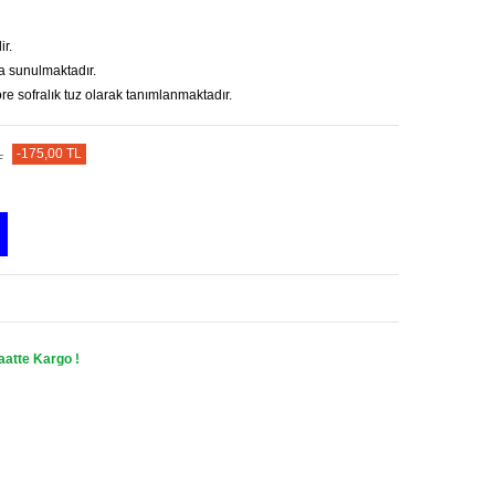
ir.
şa sunulmaktadır.
e sofralık tuz olarak tanımlanmaktadır.
L
-175,00 TL
aatte Kargo !