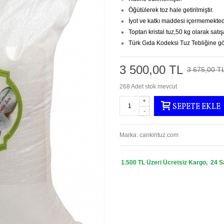
Öğütülerek toz hale getirilmiştir.
İyot ve katkı maddesi içermemekted
Toptan kristal tuz,50 kg olarak satı
Türk Gıda Kodeksi Tuz Tebliğine gör
3 500,00 TL
3 675,00 T
268
Adet stok mevcut
+
SEPETE EKLE
-
Marka:
cankirituz.com
1.500 TL Üzeri Ücretsiz Kargo, 24 S