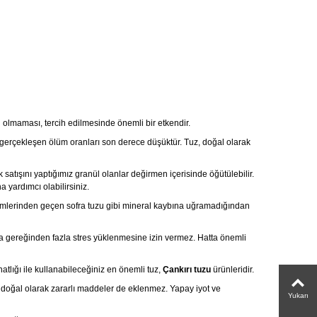
ri olmaması, tercih edilmesinde önemli bir etkendir.
erçekleşen ölüm oranları son derece düşüktür. Tuz, doğal olarak
k satışını yaptığımız granül olanlar değirmen içerisinde öğütülebilir.
 yardımcı olabilirsiniz.
işlemlerinden geçen sofra tuzu gibi mineral kaybına uğramadığından
da gereğinden fazla stres yüklenmesine izin vermez. Hatta önemli
atlığı ile kullanabileceğiniz en önemli tuz,
Çankırı tuzu
ürünleridir.
n doğal olarak zararlı maddeler de eklenmez. Yapay iyot ve
Yukarı