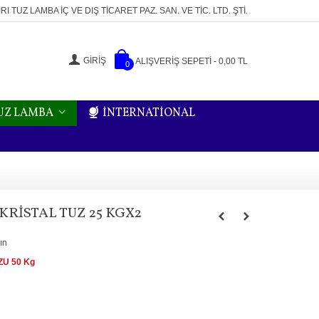
RI TUZ LAMBA İÇ VE DIŞ TICARET PAZ. SAN. VE TIC. LTD. ŞTI.
GIRIŞ
ALIŞVERIŞ SEPETI
-
0,00 TL
0
TUZ LAMBA
İNTERNATİONAL
KRISTAL TUZ 25 KGX2
ın
ZU 50 Kg