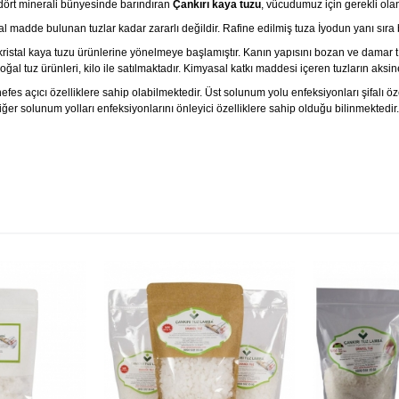
ört minerali bünyesinde barındıran
Çankırı kaya tuzu
, vücudumuz için gerekli ola
dde bulunan tuzlar kadar zararlı değildir. Rafine edilmiş tuza İyodun yanı sıra bi
 kaya tuzu ürünlerine yönelmeye başlamıştır. Kanın yapısını bozan ve damar tıkanı
ğal tuz ürünleri, kilo ile satılmaktadır. Kimyasal katkı maddesi içeren tuzların aksine 
açıcı özelliklere sahip olabilmektedir. Üst solunum yolu enfeksiyonları şifalı özel
er solunum yolları enfeksiyonlarını önleyici özelliklere sahip olduğu bilinmektedir.