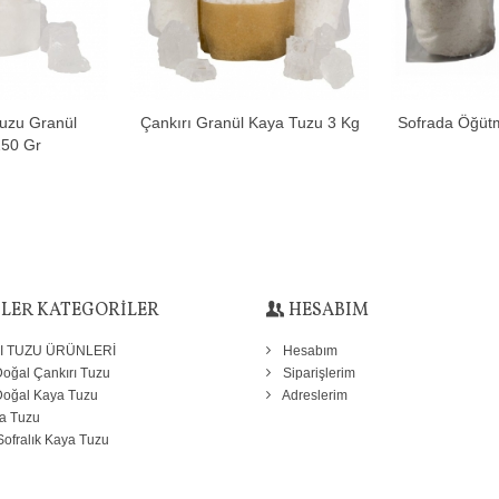
Tuzu Granül
Çankırı Granül Kaya Tuzu 3 Kg
Sofrada Öğütm
e Ekle
Sepete Ekle
Se
250 Gr
LER KATEGORİLER
HESABIM
I TUZU ÜRÜNLERİ
Hesabım
oğal Çankırı Tuzu
Siparişlerim
Doğal Kaya Tuzu
Adreslerim
a Tuzu
Sofralık Kaya Tuzu