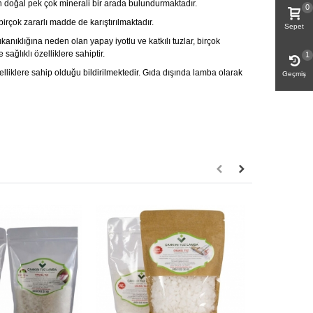
n doğal pek çok minerali bir arada bulundurmaktadır.
0
rçok zararlı madde de karıştırılmaktadır.
Sepet
klığına neden olan yapay iyotlu ve katkılı tuzlar, birçok
sağlıklı özelliklere sahiptir.
1
liklere sahip olduğu bildirilmektedir. Gıda dışında lamba olarak
Geçmiş