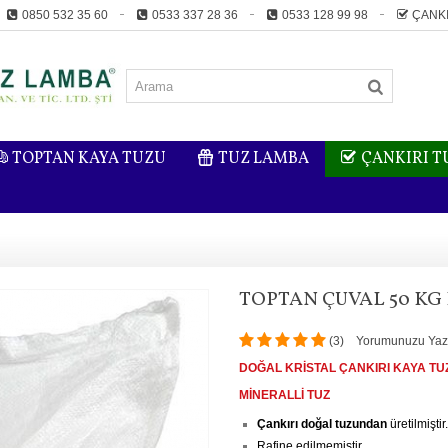
0850 532 35 60
0533 337 28 36
0533 128 99 98
ÇANKI
TOPTAN KAYA TUZU
TUZ LAMBA
ÇANKIRI 
TOPTAN ÇUVAL 50 KG 
(
3
)
Yorumunuzu Yaz
DOĞAL KRİSTAL ÇANKIRI KAYA TU
MİNERALLİ TUZ
Çankırı doğal tuzundan
üretilmiştir.
Rafine edilmemiştir.