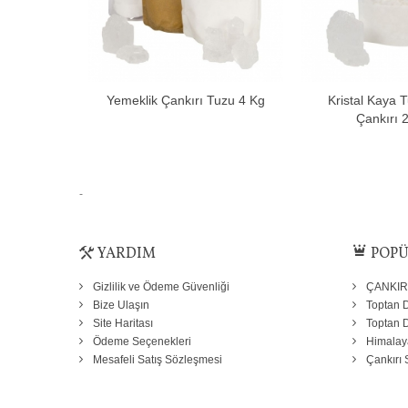
Yemeklik Çankırı Tuzu 4 Kg
Kristal Kaya 
Sepete Ekle
Sepet
Çankırı 
-
YARDIM
POPÜ
Gizlilik ve Ödeme Güvenliği
ÇANKIR
Bize Ulaşın
Toptan D
Site Haritası
Toptan 
Ödeme Seçenekleri
Himalay
Mesafeli Satış Sözleşmesi
Çankırı 