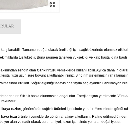
ORULAR
 karşılanabilir. Tamamen doğal olarak üretildiği için sağlık üzerinde olumsuz etkile
tarda tuz tüketilir. Buna rağmen tansiyon yüksekliği ve kalp hastalığına bağlı g
akımından zengin olan
Çankırı tuzu
yemeklerde kullanılabilir. Ayrıca daha iri olara
 kristal tuzu uzun süre boyunca kullanabilirsiniz. Sindirim sisteminizin rahatlamasına
 azalmasında etkilidir. Soğuk algınlığı tedavisinde fayda sağlayabilir. Fabrikasyon 
arındırır. Sık sık hasta olunmasına engel olur. Enerji artışına yardımcıdır. Vücu
 mümkündür.
al kaya tuzları
, günümüzün sağlıklı ürünleri içerisinde yer alır. Yemeklerde gönül rah
z
kaya tuzu
ürünleri yemeklerde gönül rahatlığıyla kullanılır. Rafine edilmediğinde
yer alan ve nadir olarak bulunan iyot, tuzun içerisinde yer alan doğal iyottur.