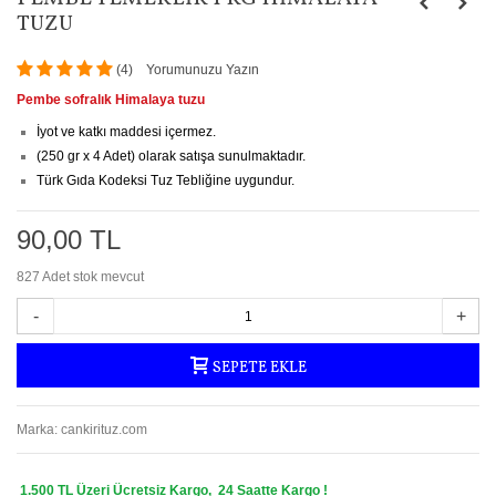
TUZU
(
4
)
Yorumunuzu Yazın
Pembe sofralık Himalaya tuzu
İyot ve katkı maddesi içermez.
(250 gr x 4 Adet) olarak satışa sunulmaktadır.
Türk Gıda Kodeksi Tuz Tebliğine uygundur.
90,00 TL
827
Adet stok mevcut
-
+
SEPETE EKLE
Marka:
cankirituz.com
1.500 TL Üzeri Ücretsiz Kargo, 24 Saatte Kargo !