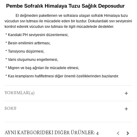
Pembe Sofralık Himalaya Tuzu Sağlık Deposudur
El değmeden paketlenen ve sofralara ulaşan sofralık Himalaya tuzu
vücudun sıvı tutması ile mücadele eden bir tuzdur. Dokulardaki sıvı seviyesini
kontrol ederek vücudun sıvı tutması ile ilgili mücadelede destekler.
* Kandaki PH seviyesini düzenlemesi,
* Besin emilimini arttırması,
* Tansiyonu düşürmesi,
* Varis oluşumunu engellemesi,
* Migren ve baş ağrıları ile mücadele etmesi,
* Kas kramplarını hafifletmesi diğer önemli özelliklerinden bazılarıdır.
YORUMLAR(4)
SORU
AYNI KATEGORIDEKI DIĞER ÜRÜNLER: 4