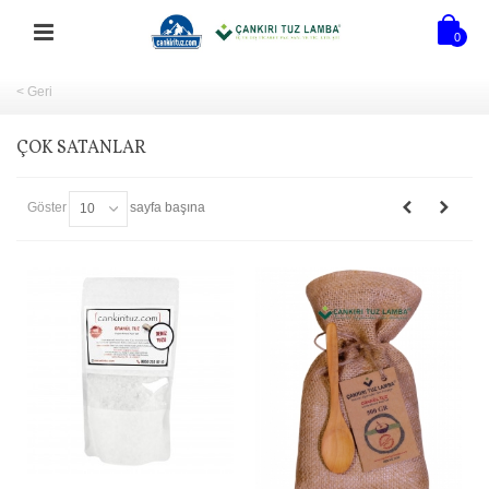
0
< Geri
ÇOK SATANLAR
Göster
sayfa başına
10