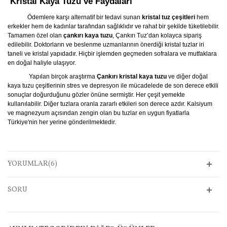
Kristal Kaya Tuzu ve Faydaları
Ödemlere karşı alternatif bir tedavi sunan
kristal tuz çeşitleri
hem
erkekler hem de kadınlar tarafından sağlıklıdır ve rahat bir şekilde tüketilebilir.
Tamamen özel olan
çankırı kaya tuzu
, Çankırı Tuz’dan kolayca sipariş
edilebilir. Doktorların ve beslenme uzmanlarının önerdiği kristal tuzlar iri
taneli ve kristal yapıdadır. Hiçbir işlemden geçmeden sofralara ve mutfaklara
en doğal haliyle ulaşıyor.
Yapılan birçok araştırma
Çankırı kristal kaya tuzu
ve diğer doğal
kaya tuzu çeşitlerinin stres ve depresyon ile mücadelede de son derece etkili
sonuçlar doğurduğunu gözler önüne sermiştir. Her çeşit yemekte
kullanılabilir. Diğer tuzlara oranla zararlı etkileri son derece azdır. Kalsiyum
ve magnezyum açısından zengin olan bu tuzlar en uygun fiyatlarla
Türkiye'nin her yerine gönderilmektedir.
YORUMLAR(6)
SORU