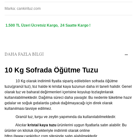
Marka:
cankirituz.com
1.500 TL Üzeri Ücretsiz Kargo, 24 Saatte Kargo !
DAHA FAZLA BILGI
10 Kg Sofrada Öğütme Tuzu
10 Kg olarak indirimli fiyatla sipariş edilebilen sofrada öğütme
tuzu(granül tuz), toz halde ki kristal kaya tuzunun daha iri taneli halidir. Genel
olarak tuz ve baharat değirmenleri içerisine koyulup tozlaştırılarak
kullanılabilmektedir. Dağılma süreci daha yavaştır. Bu nedenle tüketime hazır
gıdalar ve soğuk gıdalarda çabuk dağılmayacağı için direk olarak
kullanılması tavsiye edilmez.
Granül tuz, turşu ve zeytin yapımında da kullanılabilmektedir.
Alıcılar
kristal kaya tuzu
ürünlerini uygun fiyatlarla satın alabilir. Bu
ürünler on kiloluk ölçekleriyle indirimli olarak online
https://www.cankirituz.com
sitesinde satın alabilmektedir.