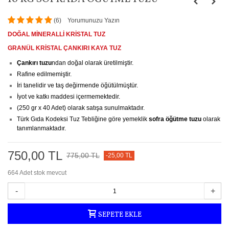
(
6
)
Yorumunuzu Yazın
DOĞAL MİNERALLİ KRİSTAL TUZ
GRANÜL KRİSTAL ÇANKIRI KAYA TUZ
Çankırı tuzu
ndan doğal olarak üretilmiştir.
Rafine edilmemiştir.
İri tanelidir ve taş değirmende öğütülmüştür.
İyot ve katkı maddesi içermemektedir.
(250 gr x 40 Adet) olarak satışa sunulmaktadır.
Türk Gıda Kodeksi Tuz Tebliğine göre yemeklik
sofra öğütme tuzu
olarak
tanımlanmaktadır.
750,00 TL
775,00 TL
-25,00 TL
664
Adet stok mevcut
-
+
SEPETE EKLE