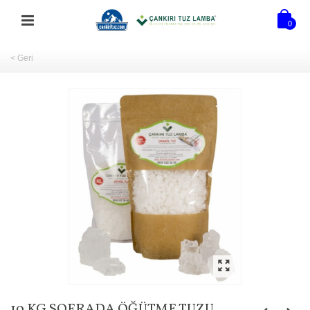
0
< Geri
10 KG SOFRADA ÖĞÜTME TUZU