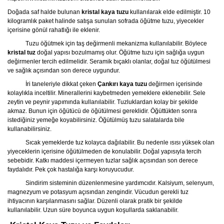
Doğada saf halde bulunan
kristal kaya tuzu
kullanılarak elde edilmiştir. 10
kilogramlık paket halinde satışa sunulan sofrada öğütme tuzu, yiyecekler
içerisine gönül rahatlığı ile eklenir.
Tuzu öğütmek için taş değirmenli mekanizma kullanılabilir. Böylece
kristal tuz
doğal yapısı bozulmamış olur. Öğütme tuzu için sağlığa uygun
değirmenler tercih edilmelidir. Seramik bıçaklı olanlar, doğal tuz öğütülmesi
ve sağlık açısından son derece uygundur.
İri taneleriyle dikkat çeken
Çankırı kaya tuzu
değirmen içerisinde
kolaylıkla inceltilir. Minerallerini kaybetmeden yemeklere eklenebilir. Sele
zeytin ve peynir yapımında kullanılabilir. Tuzluklardan kolay bir şekilde
akmaz. Bunun için öğütücü de öğütülmesi gereklidir. Öğüttükten sonra
istediğiniz yemeğe koyabilirsiniz. Öğütülmüş tuzu salatalarda bile
kullanabilirsiniz.
Sıcak yemeklerde tuz kolayca dağılabilir. Bu nedenle ısısı yüksek olan
yiyeceklerin içerisine öğütülmeden de konulabilir. Doğal yapısıyla tercih
sebebidir. Katkı maddesi içermeyen tuzlar sağlık açısından son derece
faydalıdır. Pek çok hastalığa karşı koruyucudur.
Sindirim sisteminin düzenlenmesine yardımcıdır. Kalsiyum, selenyum,
magnezyum ve potasyum açısından zengindir. Vücudun gerekli tuz
ihtiyacının karşılanmasını sağlar. Düzenli olarak pratik bir şekilde
kullanılabilir. Uzun süre boyunca uygun koşullarda saklanabilir.