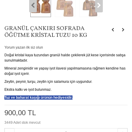
GRANÜL ÇANKIRI SOFRADA
ÖĞÜTME KRISTAL TUZU 10 KG
Yorum yazan ilk siz olun
Doğal kristal kaya tuzundan granül halde çekilerek jüt kese içerisinde satışa
sunulmaktadır.
Mineral zenginidir ve yapay iyot ilavesi yapılmamasına rağmen kendine has
doğal iyot içerir.
Zeytin, peynir, turşu, zeytin için salamura için uygundur.
Ekstra katkı ve iyot bulunmaz.
Tuz ve baharat kaşığı ürünün hediyesidir.
900,00 TL
3449
Adet stok mevcut