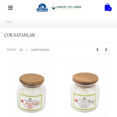
0
< Geri
ÇOK SATANLAR
Göster
sayfa başına
10