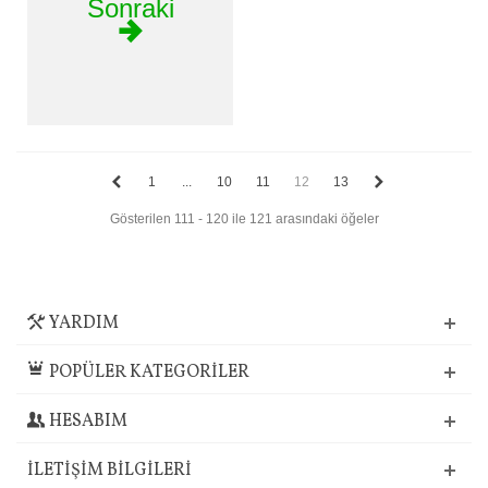
Sonraki
1
...
10
11
12
13
Gösterilen 111 - 120 ile 121 arasındaki öğeler
YARDIM
POPÜLER KATEGORİLER
HESABIM
İLETIŞIM BILGILERI